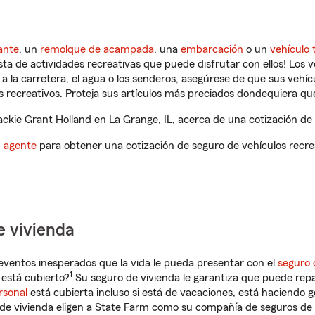
ante
, un
remolque de acampada
, una
embarcación
o un
vehículo 
ista de actividades recreativas que puede disfrutar con ellos! Los 
a la carretera, el agua o los senderos, asegúrese de que sus vehí
 recreativos. Proteja sus artículos más preciados dondequiera qu
kie Grant Holland en La Grange, IL, acerca de una cotización de 
n agente
para obtener una cotización de seguro de vehículos recre
e vivienda
eventos inesperados que la vida le pueda presentar con el
seguro 
1
 está cubierto?
Su seguro de vivienda le garantiza que puede repa
rsonal
está cubierta incluso si está de vacaciones, está haciendo g
de vivienda eligen a State Farm como su compañía de seguros de 