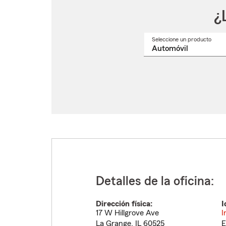
¿
Seleccione un producto
Selec
un
nomb
de
produ
del
menú
despl
Detalles de la oficina:
Dirección física:
I
17 W Hillgrove Ave
I
La Grange
,
IL
60525
E