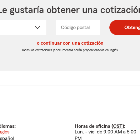
Le gustaría obtener una cotizació
cione
Código postal
Ingresa
Ingresa
Obteng
_____
un
un
re
código
código
cto
o continuar con una cotización
postal
postal
de
de
Todas las cotizaciones y documentos serán proporcionados en inglés.
egable
5
5
dígitos
dígitos
diomas:
Horas de oficina (
CST
):
nglés
Lun. - vie. de 9:00 AM a 5:00
spañol
PM