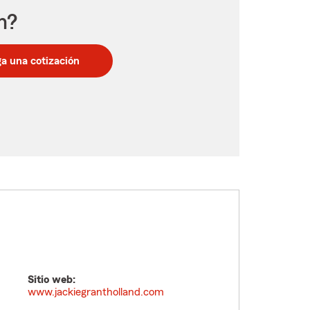
n?
a una cotización
Sitio web:
www.jackiegrantholland.com