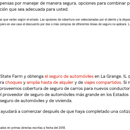
pensas por manejar de manera segura, opciones para combinar pó
ución que sea adecuada para usted.
 que varían según el estado. Las opciones de cobertura son seleccionadas por el cliente y la disponib
, pero en ese caso el descuento por dos o más compras de diferentes líneas de seguro no aplicará. 
n State Farm y obtenga
el seguro de automóviles
en La Grange, IL q
tra
choques
y
amplia hasta de alquiler
y de
viajes compartidos
. Si
s proveemos cobertura de seguro de carros para nuevos conductores
l proveedor de seguro de automóviles más grande en los Estados
seguro de automóviles y de vivienda.
e ayudará a comenzar después de que haya completado una cotizac
sados en primas directas escritas a fecha del 2018.