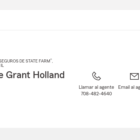
Pasar
al
contenido
principal
®
SEGUROS DE STATE FARM
,
 IL
e Grant Holland
Llamar al agente
Email al a
708-482-4640